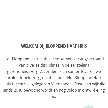
Centrum voor Jeugd en Gezin
Huidtherapie
Huisarts
Logopedie
WELKOM BIJ KLOPPEND HART HUIS
Podozorg
Het Kloppend Hart Huis is een samenwerkingsverband
Tandartspraktijk
van diverse disciplines in de eerstelijns
gezondheidszorg. Afzonderlijk en samen leveren we
Vaatchirurgie
professionele zorg, dicht bij huis. Het Kloppend Hart
Huis is centraal gelegen in Veenendaal-Oost, een wijk die
Verloskundige
sinds 2010 bewoond wordt en nog volop in ontwikkeling
is.
CONTACT