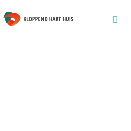
KLOPPEND HART HUIS
HOME
AANGESLOTEN ZORGEXPERTS
Apotheek
Dietiste
Fysiotherapie
GGZ